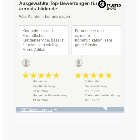
Ausgewählte Top-Bewertungen für
arnolds-bäder.de
Was Kunden über uns sagen:
Kompetenter und
Freundliche und
Freundlicher
schnelle
Kundenservice, dass ist
Kommunikation, sehr
für mich sehr wichtig.
guter Service.
Meine Artikel
auswählen und
bestellen kann ich
selber, wenn was der
Lieferung nicht so
funktioniert, dann
braucht man
Datum der
Datum der
Unterstützung und habe
Veröffentlichung:
Veröffentlichung:
ich erhalten. Danke
dafür.
03.08.2026
23.07.2026
Datum der Kauferfahrung:
Datum der Kauferfahrung:
19.07.2026
08.07.2026
767 Bewertungen