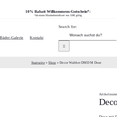
10% Rabatt Willkommens-Gutschein*:
*ab einem Mindestbestellwert von 100€ gültig.
Search for:
Bäder-Galerie
Kontakt
Startseite
»
Shop
»
Decor Walther DMD M Dose
Artikelnum
Deco
Dose mit D