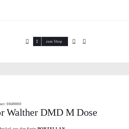
zum Shop
mer:
0849000
r Walther DMD M Dose
eckel aus der Serie
PORZELLAN